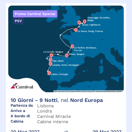
Promo Carnival Special
PSV
10
Giorni -
9
Notti
, nel
Nord Europa
Partenza da
Lisbona
Arrivo a
Londra
A bordo di
Carnival Miracle
Cabina
Cabine interne
20 Mag 2027
29 Mag 2027