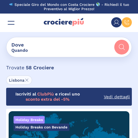
Skip
Speciale Giro del Mondo con Costa Crociere
- Richiedi il tuo
to
Preventivo al Miglior Prezzo!
content
Dove
Quando
Trovate
58
Crociere
Lisbona
Iscriviti al
ClubPiù
e ricevi uno
Vedi dettagli
sconto extra del -5%
Holiday Breaks
Holiday Breaks con Bevande