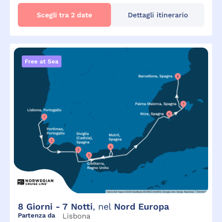
Scegli tra 2 date
Dettagli itinerario
Free at Sea
8
Giorni -
7
Notti
, nel
Nord Europa
Partenza da
Lisbona