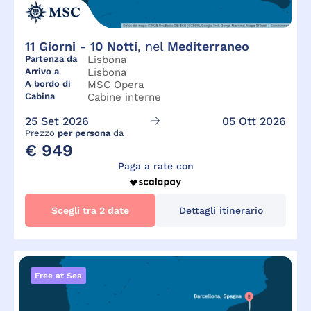
11
Giorni -
10
Notti
, nel
Mediterraneo
Partenza da
Lisbona
Arrivo a
Lisbona
A bordo di
MSC Opera
Cabina
Cabine interne
25 Set 2026
05 Ott 2026
Prezzo
per persona
da
€ 949
Paga a rate con
Scegli tra 2 date
Dettagli itinerario
Free at Sea