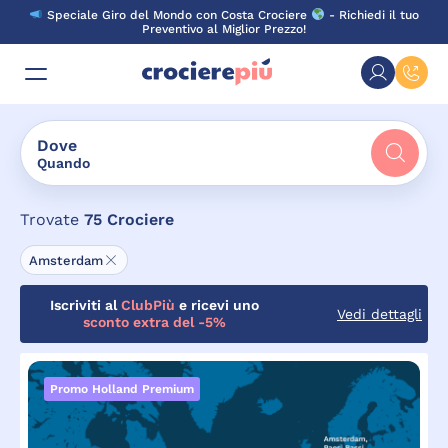
Skip
Speciale Giro del Mondo con Costa Crociere
- Richiedi il tuo
to
Preventivo al Miglior Prezzo!
content
Dove
Quando
Trovate
75
Crociere
Amsterdam
Iscriviti al
ClubPiù
e ricevi uno
Vedi dettagli
sconto extra del -5%
Promo Holland Premium